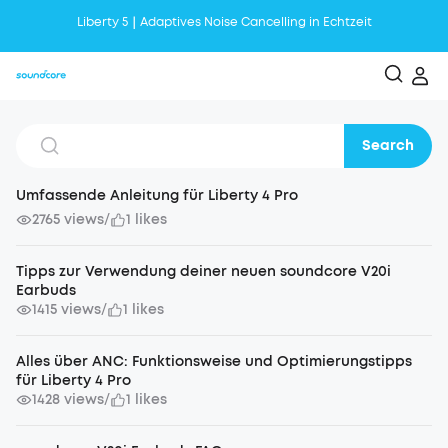
Liberty 5｜Adaptives Noise Cancelling in Echtzeit
Liberty 4 Pro | Smart Case Display mit Touch-Leiste
AeroClip | Open-Ear Clip mit langem Komfort
soundcore AeroFit 2 | Anpassbarer Halt und voller Sound
Search
Umfassende Anleitung für Liberty 4 Pro
2765 views
1 likes
/
Tipps zur Verwendung deiner neuen soundcore V20i
Earbuds
1415 views
1 likes
/
Alles über ANC: Funktionsweise und Optimierungstipps
für Liberty 4 Pro
1428 views
1 likes
/