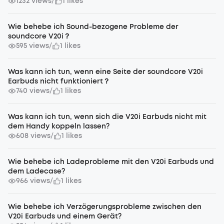
1232 views
1 likes
/
Wie behebe ich Sound-bezogene Probleme der
soundcore V20i？
595 views
1 likes
/
Was kann ich tun, wenn eine Seite der soundcore V20i
Earbuds nicht funktioniert？
740 views
1 likes
/
Was kann ich tun, wenn sich die V20i Earbuds nicht mit
dem Handy koppeln lassen?
608 views
1 likes
/
Wie behebe ich Ladeprobleme mit den V20i Earbuds und
dem Ladecase?
966 views
1 likes
/
Wie behebe ich Verzögerungsprobleme zwischen den
V20i Earbuds und einem Gerät?