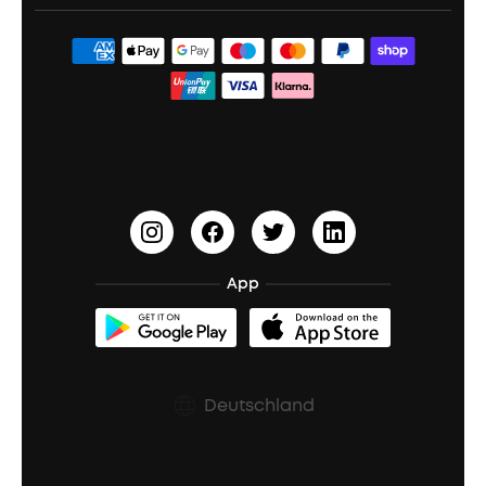
Boom 2
Liberty 5 Pro Max
AreoFit 2 Pro
ACAA
Studenten- & Lehrerrabatte
Dokumente & Treiber
Boom 2 Plus
Sleep A30
PartyCast™
Partner werden
Versandbedingungen
Liberty 4 Pro
HearID
10% Bargeldprämie
Audiozubehör
Sport X20
BassTurbo
Blogs
A3102 Lautsprecher (in Schwarz) Rückrufaktion
BassUp™
soundcoreCredits
Bestellung stornieren
App
Zertifizierte Refurbished-Produkte
Rabatte für essenzielle Berufe
Deutschland