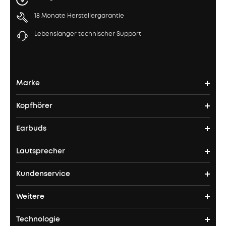
18 Monate Herstellergarantie
Lebenslanger technischer Support
Marke
Kopfhörer
soundcores Geschichte
Earbuds
Bluetooth Kopfhörer
Wo finde ich soundcore?
Lautsprecher
TWS Earbuds
ANC Kopfhörer
Kundenservice
Bluetooth Lautsprecher
ANC Earbuds
Open Ear Kopfhörer
Weitere
Kontakt
Bass Speakers
Liberty 5 Pro
Space One Pro
Technologie
Unternehmensprogramm
Garantieantrag