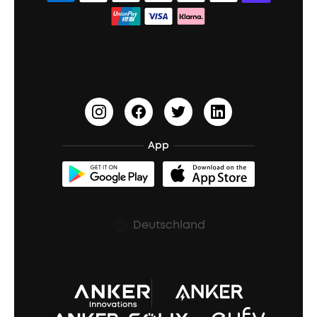
Boom 2 Plus
Sleep A30
PartyCast™
Partner werden
Versandbedingungen
Liberty 4 Pro
HearID
10% Bargeldprämie
Audiozubehör
Sport X20
BassTurbo
Blogs
A3102 Lautsprecher (in Schwarz) Rückrufaktion
BassUp™
soundcoreCredits
Bestellung stornieren
App
Zertifizierte Refurbished-Produkte
Rabatte für essenzielle Berufe
Deutschland