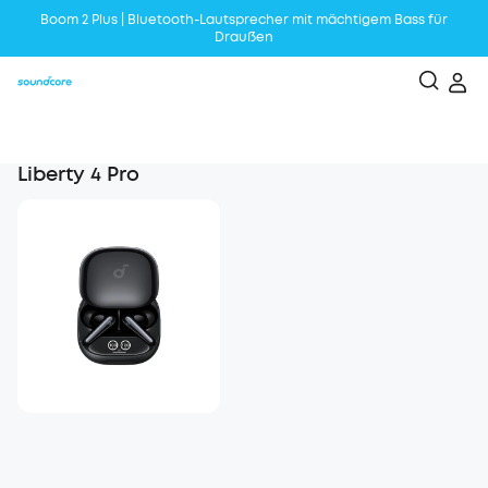
Boom 2 Plus | Bluetooth-Lautsprecher mit mächtigem Bass für
Draußen
Liberty 5｜Adaptives Noise Cancelling in Echtzeit
Liberty 4 Pro | Smart Case Display mit Touch-Leiste
AeroClip | Open-Ear Clip mit langem Komfort
Liberty 4 Pro
soundcore AeroFit 2 | Anpassbarer Halt und voller Sound