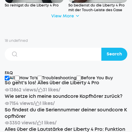
So reinigst du die Liberty 4 Pro
So bedienst du die Liberty 4 Pro
mit der Touch-Leiste des Case
View More
18 undefined
Search
FAQ
All
How To's
Troubleshooting
Before You Buy
So geht's los! Alles über die Liberty 4 Pro
13862 views
/
31 likes
/
Wie setze ich meine soundcore Kopfhörer zurück?
7154 views
/
1 likes
/
So findest du die Seriennummer deiner soundcore K
opfhörer
3350 views
/
1 likes
/
Alles über die Lautstärke der Liberty 4 Pro: Funktion